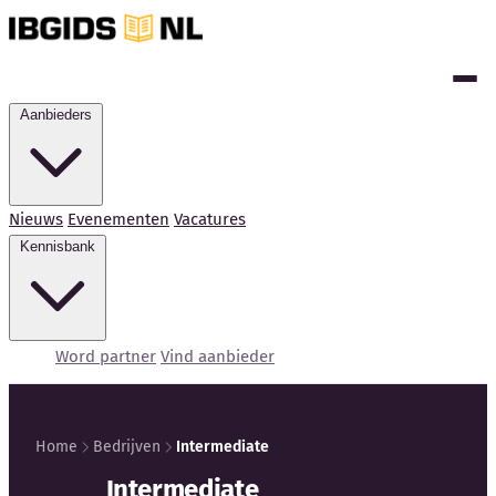
Aanbieders
Nieuws
Evenementen
Vacatures
Kennisbank
Word partner
Vind aanbieder
Home
Bedrijven
Intermediate
Kennisbank
Intermediate