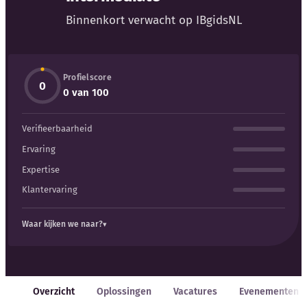
Blog
Binnenkort verwacht op IBgidsNL
Bedrijfsupdates
Profielscore
Externe bronnen
0
0 van 100
Woordenboek
Verifieerbaarheid
Auteurs
Ervaring
Expertise
Klantervaring
Waar kijken we naar?
Overzicht
Oplossingen
Vacatures
Evenementen