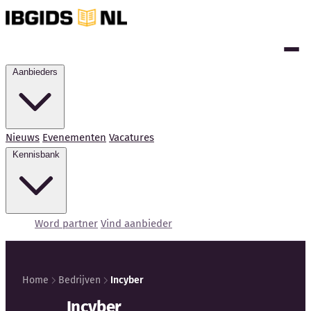
Aanbieders
Nieuws
Evenementen
Vacatures
Kennisbank
Word partner
Vind aanbieder
Home
Bedrijven
Incyber
Kennisbank
Incyber