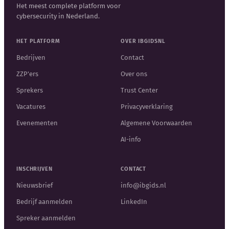
Het meest complete platform voor
cybersecurity in Nederland.
HET PLATFORM
OVER IBGIDSNL
Bedrijven
Contact
ZZP'ers
Over ons
Sprekers
Trust Center
Vacatures
Privacyverklaring
Evenementen
Algemene Voorwaarden
AI-info
INSCHRIJVEN
CONTACT
Nieuwsbrief
info@ibgids.nl
Bedrijf aanmelden
LinkedIn
Spreker aanmelden