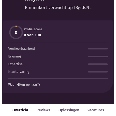
Blog
Binnenkort verwacht op IBgidsNL
Bedrijfsupdates
Profielscore
Externe bronnen
0
0 van 100
Woordenboek
Verifieerbaarheid
Auteurs
Ervaring
Expertise
Klantervaring
Waar kijken we naar?
Overzicht
Reviews
Oplossingen
Vacatures
E