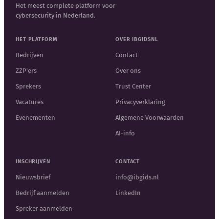
Het meest complete platform voor
cybersecurity in Nederland.
HET PLATFORM
OVER IBGIDSNL
Bedrijven
Contact
ZZP'ers
Over ons
Sprekers
Trust Center
Vacatures
Privacyverklaring
Evenementen
Algemene Voorwaarden
AI-info
INSCHRIJVEN
CONTACT
Nieuwsbrief
info@ibgids.nl
Bedrijf aanmelden
LinkedIn
Spreker aanmelden