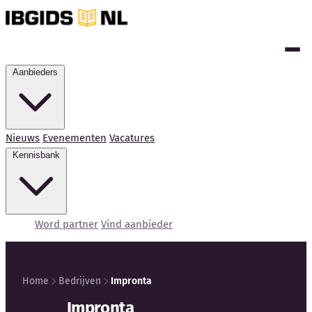
Aanbieders
Nieuws
Evenementen
Vacatures
Kennisbank
Word partner
Vind aanbieder
Home
Bedrijven
Impronta
Kennisbank
Impronta