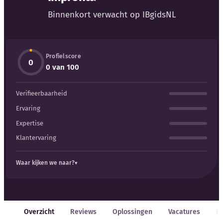
Blog
Binnenkort verwacht op IBgidsNL
Bedrijfsupdates
Profielscore
Externe bronnen
0
0 van 100
Woordenboek
Verifieerbaarheid
Auteurs
Ervaring
Expertise
Klantervaring
Waar kijken we naar?
Overzicht
Reviews
Oplossingen
Vacatures
E