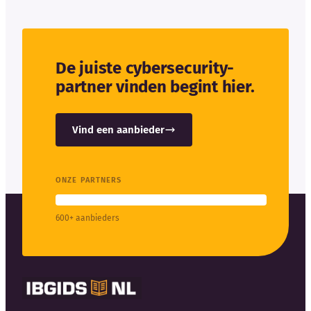
De juiste cybersecurity-
partner vinden begint hier.
Vind een aanbieder
ONZE PARTNERS
600+ aanbieders