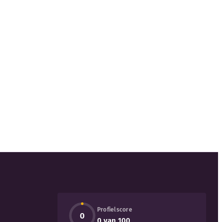
Profielscore
0
0 van 100