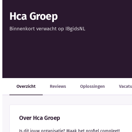
Hca Groep
Binnenkort verwacht op IBgidsNL
Overzicht
Reviews
Oplossingen
Vacat
Over Hca Groep
Is dit jouw organisatie? Maak het profiel compleet!