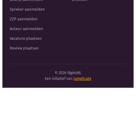
Spreker aanmelden
ZZP aanmelden
Auteur aanmelden
Vacature plaatsen
Review plaatsen
© 2026 IBgidsNL
Een initiatief van
JumpScale