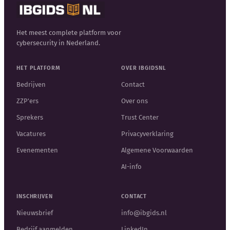
Het meest complete platform voor
cybersecurity in Nederland.
HET PLATFORM
OVER IBGIDSNL
Bedrijven
Contact
ZZP'ers
Over ons
Sprekers
Trust Center
Vacatures
Privacyverklaring
Evenementen
Algemene Voorwaarden
AI-info
INSCHRIJVEN
CONTACT
Nieuwsbrief
info@ibgids.nl
Bedrijf aanmelden
LinkedIn