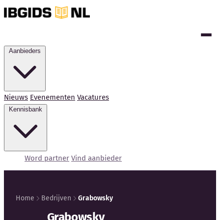
Aanbieders
Nieuws
Evenementen
Vacatures
Kennisbank
Word partner
Vind aanbieder
Home
Bedrijven
Grabowsky
Grabowsky