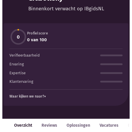
Binnenkort verwacht op IBgidsNL
Kennisbank
Blog
Profielscore
0
0 van 100
Bedrijfsupdates
Verifieerbaarheid
Externe bronnen
Ervaring
Expertise
Woordenboek
Klantervaring
Auteurs
Waar kijken we naar?
Overzicht
Reviews
Oplossingen
Vacatures
E