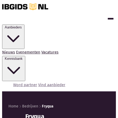
Aanbieders
Nieuws
Evenementen
Vacatures
Kennisbank
Word partner
Vind aanbieder
Home
Bedrijven
Fryqua
Kennisbank
Fryqua