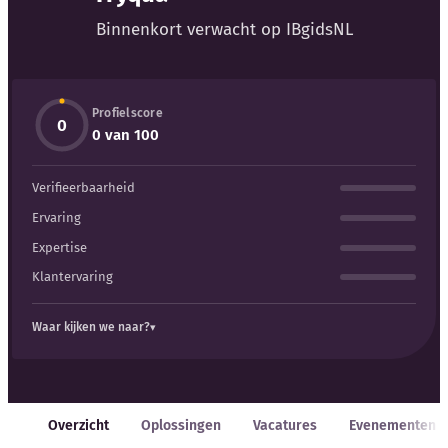
Blog
Binnenkort verwacht op IBgidsNL
Bedrijfsupdates
Profielscore
Externe bronnen
0
0 van 100
Woordenboek
Verifieerbaarheid
Auteurs
Ervaring
Expertise
Klantervaring
Waar kijken we naar?
Overzicht
Oplossingen
Vacatures
Evenementen