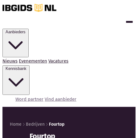
Aanbieders
Nieuws
Evenementen
Vacatures
Kennisbank
Word partner
Vind aanbieder
Home
Bedrijven
Fourtop
Kennisbank
Fourtop