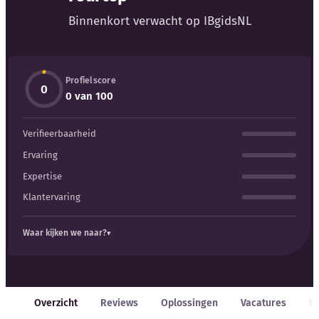
Blog
Binnenkort verwacht op IBgidsNL
Bedrijfsupdates
Profielscore
Externe bronnen
0
0 van 100
Woordenboek
Verifieerbaarheid
Auteurs
Ervaring
Expertise
Klantervaring
Waar kijken we naar?
Overzicht
Reviews
Oplossingen
Vacatures
E