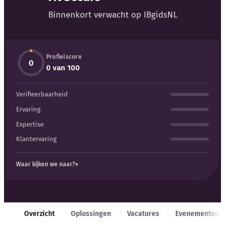
Blog
Binnenkort verwacht op IBgidsNL
Bedrijfsupdates
Profielscore
Externe bronnen
0
0 van 100
Woordenboek
Verifieerbaarheid
Auteurs
Ervaring
Expertise
Klantervaring
Waar kijken we naar?
Overzicht
Oplossingen
Vacatures
Evenementen