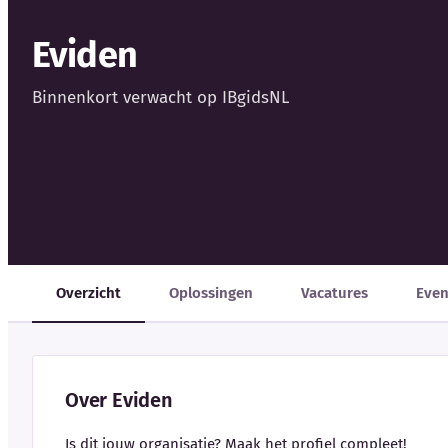
Eviden
Binnenkort verwacht op IBgidsNL
Overzicht
Oplossingen
Vacatures
Eve
Over Eviden
Is dit jouw organisatie? Maak het profiel compleet!