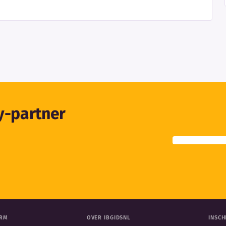
ty-partner
ORM
OVER IBGIDSNL
INSCH