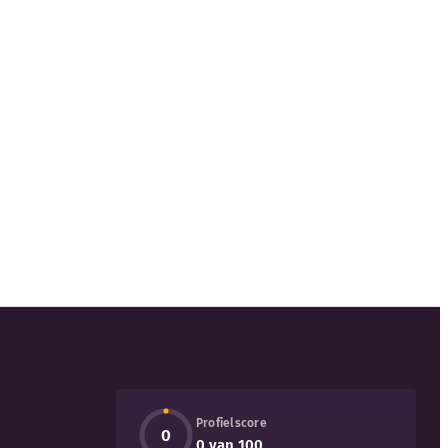
Profielscore
0
0 van 100