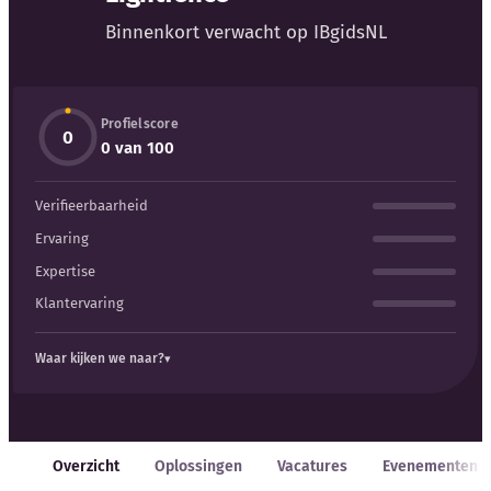
Blog
Binnenkort verwacht op IBgidsNL
Bedrijfsupdates
Profielscore
Externe bronnen
0
0 van 100
Woordenboek
Verifieerbaarheid
Auteurs
Ervaring
Expertise
Klantervaring
Waar kijken we naar?
Overzicht
Oplossingen
Vacatures
Evenementen