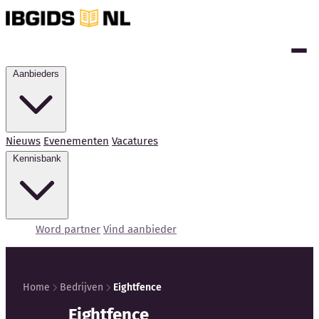
Aanbieders
Nieuws
Evenementen
Vacatures
Kennisbank
Word partner
Vind aanbieder
Home
Bedrijven
Eightfence
Kennisbank
Eightfence