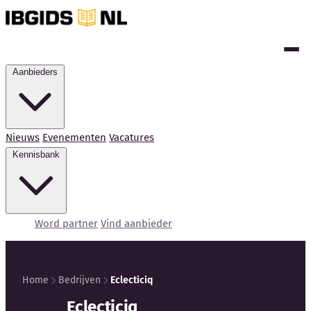
Aanbieders
Nieuws
Evenementen
Vacatures
Kennisbank
Word partner
Vind aanbieder
Home
Bedrijven
Eclecticiq
Kennisbank
Eclecticiq