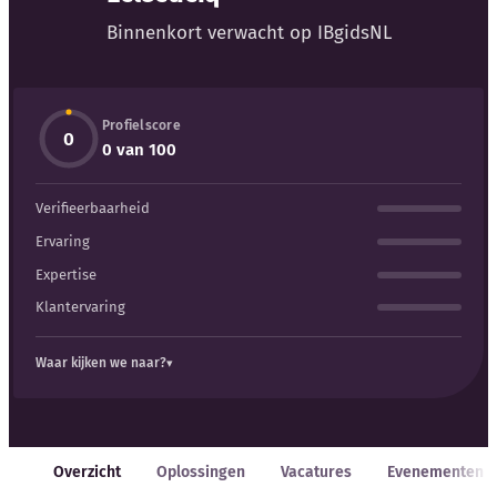
Blog
Binnenkort verwacht op IBgidsNL
Bedrijfsupdates
Profielscore
Externe bronnen
0
0 van 100
Woordenboek
Verifieerbaarheid
Auteurs
Ervaring
Expertise
Klantervaring
Waar kijken we naar?
Overzicht
Oplossingen
Vacatures
Evenementen