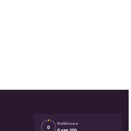
Profielscore
0
0 van 100