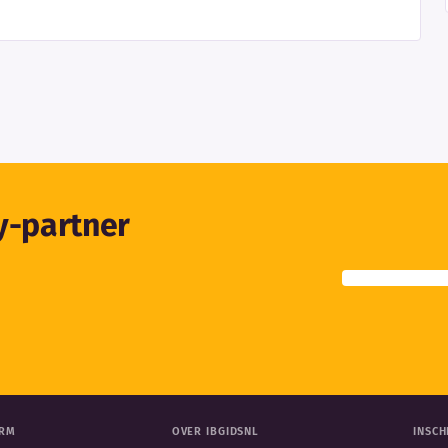
ty-partner
ORM
OVER IBGIDSNL
INSCH