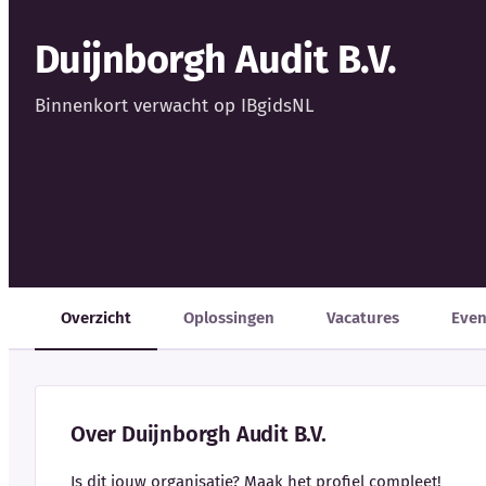
Duijnborgh Audit B.V.
Binnenkort verwacht op IBgidsNL
Overzicht
Oplossingen
Vacatures
Eve
Over Duijnborgh Audit B.V.
Is dit jouw organisatie? Maak het profiel compleet!