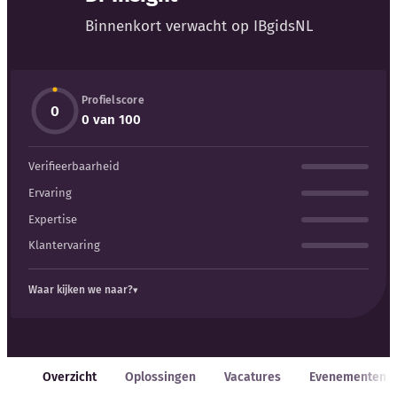
Blog
Binnenkort verwacht op IBgidsNL
Bedrijfsupdates
Profielscore
Externe bronnen
0
0 van 100
Woordenboek
Verifieerbaarheid
Auteurs
Ervaring
Expertise
Klantervaring
Waar kijken we naar?
Overzicht
Oplossingen
Vacatures
Evenementen