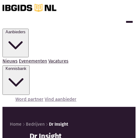
Aanbieders
Nieuws
Evenementen
Vacatures
Kennisbank
Word partner
Vind aanbieder
Home
Bedrijven
Dr Insight
Kennisbank
Dr Insight