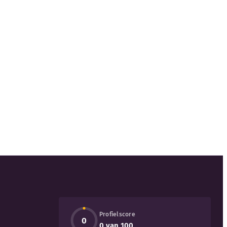
Profielscore
0
0 van 100