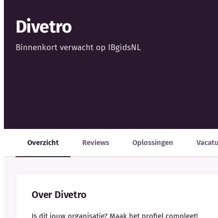
Divetro
Binnenkort verwacht op IBgidsNL
Overzicht
Reviews
Oplossingen
Vacat
Over Divetro
Is dit jouw organisatie? Maak het profiel compleet!