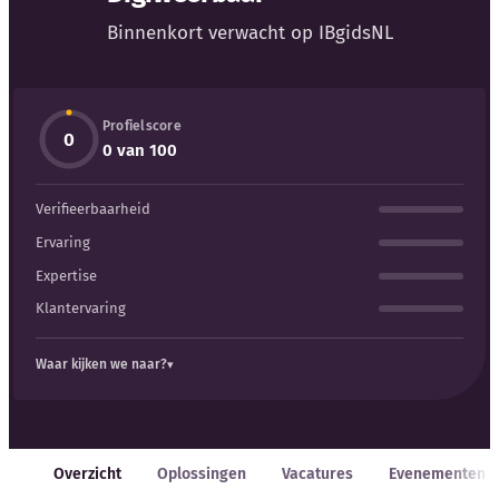
Blog
Binnenkort verwacht op IBgidsNL
Bedrijfsupdates
Profielscore
Externe bronnen
0
0 van 100
Woordenboek
Verifieerbaarheid
Auteurs
Ervaring
Expertise
Klantervaring
Waar kijken we naar?
Overzicht
Oplossingen
Vacatures
Evenementen