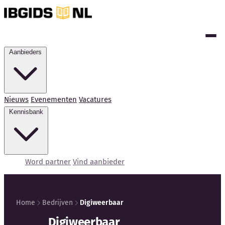
Aanbieders
Nieuws
Evenementen
Vacatures
Kennisbank
Word partner
Vind aanbieder
Home
Bedrijven
Digiweerbaar
Kennisbank
Digiweerbaar