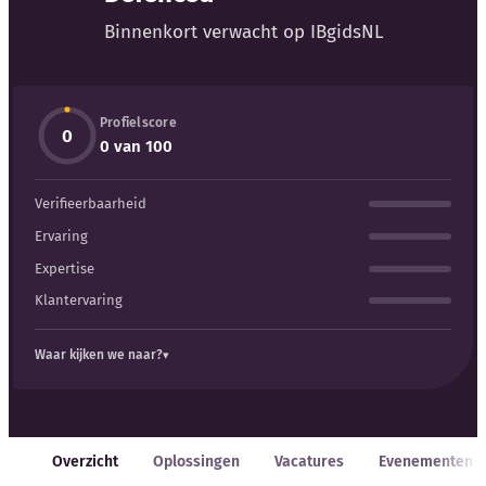
Blog
Binnenkort verwacht op IBgidsNL
Bedrijfsupdates
Profielscore
Externe bronnen
0
0 van 100
Woordenboek
Verifieerbaarheid
Auteurs
Ervaring
Expertise
Klantervaring
Waar kijken we naar?
Overzicht
Oplossingen
Vacatures
Evenementen