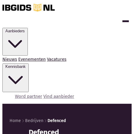
Aanbieders
Nieuws
Evenementen
Vacatures
Kennisbank
Word partner
Vind aanbieder
Home
Bedrijven
Defenced
Kennisbank
Defenced