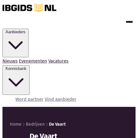
Aanbieders
Nieuws
Evenementen
Vacatures
Kennisbank
Word partner
Vind aanbieder
Home
Bedrijven
De Vaart
Kennisbank
De Vaart