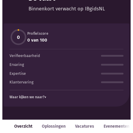
Blog
Binnenkort verwacht op IBgidsNL
Bedrijfsupdates
Profielscore
Externe bronnen
0
0 van 100
Woordenboek
Verifieerbaarheid
Auteurs
Ervaring
Expertise
Klantervaring
Waar kijken we naar?
Overzicht
Oplossingen
Vacatures
Evenementen