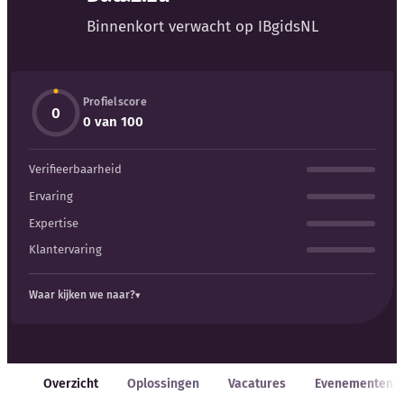
Blog
Binnenkort verwacht op IBgidsNL
Bedrijfsupdates
Profielscore
Externe bronnen
0
0 van 100
Woordenboek
Verifieerbaarheid
Auteurs
Ervaring
Expertise
Klantervaring
Waar kijken we naar?
Overzicht
Oplossingen
Vacatures
Evenementen