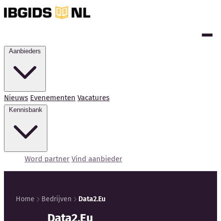
Aanbieders
Nieuws
Evenementen
Vacatures
Kennisbank
Word partner
Vind aanbieder
Home
Bedrijven
Data2.Eu
Kennisbank
Data2.Eu