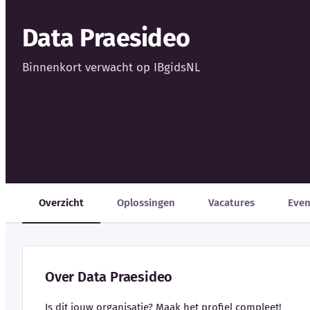
Data Praesideo
Binnenkort verwacht op IBgidsNL
Overzicht
Oplossingen
Vacatures
Eve
Over Data Praesideo
Is dit jouw organisatie? Maak het profiel compleet!