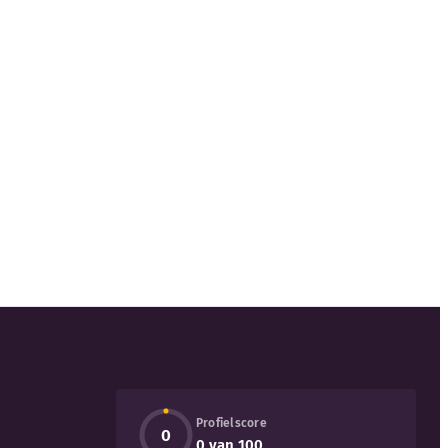
Profielscore
0
0 van 100