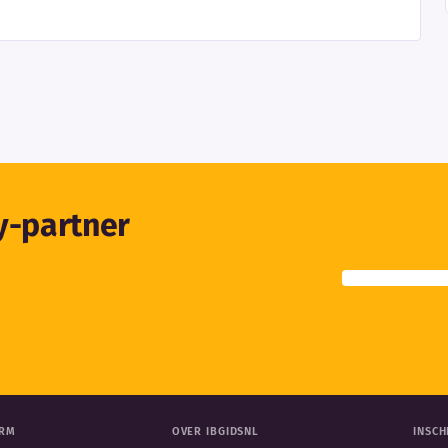
ty-partner
ORM
OVER IBGIDSNL
INSCH