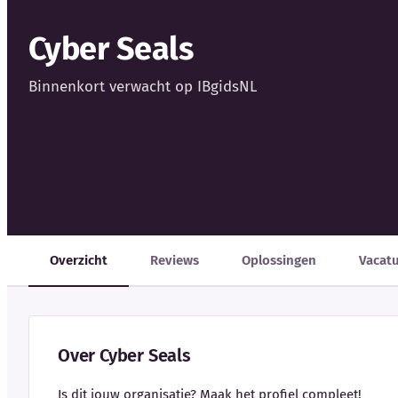
Cyber Seals
Binnenkort verwacht op IBgidsNL
Overzicht
Reviews
Oplossingen
Vacat
Over Cyber Seals
Is dit jouw organisatie? Maak het profiel compleet!