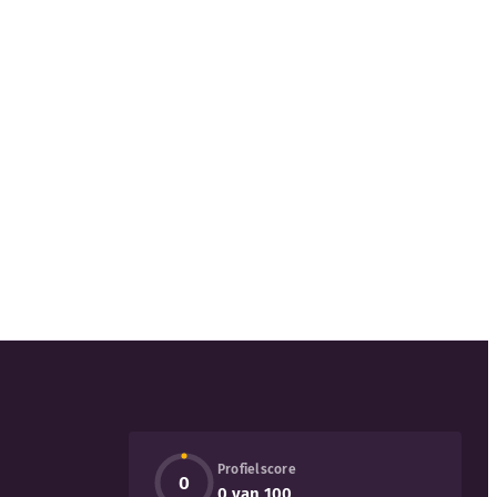
Profielscore
0
0 van 100