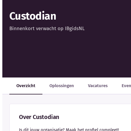
Custodian
Binnenkort verwacht op IBgidsNL
Overzicht
Oplossingen
Vacatures
Eve
Over Custodian
Is dit jouw organisatie? Maak het profiel compleet!