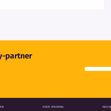
ty-partner
ORM
OVER IBGIDSNL
INSCH