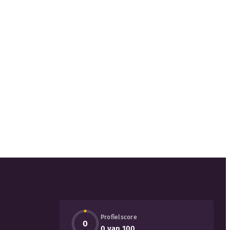
Profielscore
0
0 van 100