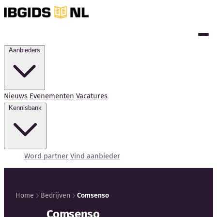
Aanbieders
Nieuws
Evenementen
Vacatures
Kennisbank
Word partner
Vind aanbieder
Home
Bedrijven
Comsenso
Kennisbank
Comsenso