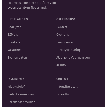
Het meest complete platform voor
cybersecurity in Nederland.
HET PLATFORM
OVER IBGIDSNL
Bedrijven
Contact
ZZP'ers
Over ons
Sprekers
Trust Center
Vacatures
Privacyverklaring
Evenementen
Algemene Voorwaarden
AI-info
INSCHRIJVEN
CONTACT
Nieuwsbrief
info@ibgids.nl
Bedrijf aanmelden
LinkedIn
Spreker aanmelden