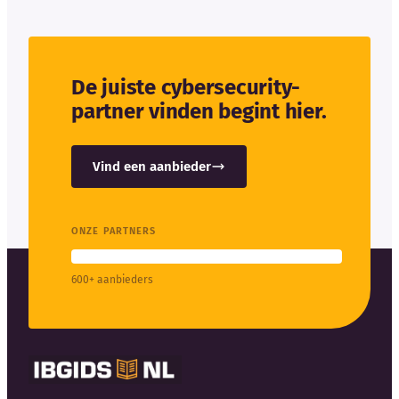
De juiste cybersecurity-
partner vinden begint hier.
Vind een aanbieder
ONZE PARTNERS
600+ aanbieders