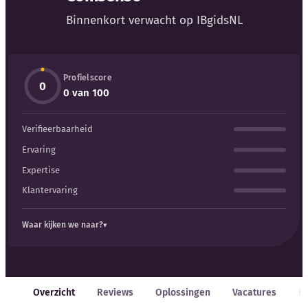
Blog
Binnenkort verwacht op IBgidsNL
Bedrijfsupdates
Profielscore
Externe bronnen
0
0 van 100
Woordenboek
Verifieerbaarheid
Auteurs
Ervaring
Expertise
Klantervaring
Waar kijken we naar?
Overzicht
Reviews
Oplossingen
Vacatures
E