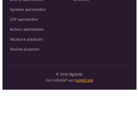
Spreker aanmelden
ZZP aanmelden
Auteur aanmelden
Vacature plaatsen
Review plaatsen
© 2026 IBgidsNL
Een initiatief van
JumpScale