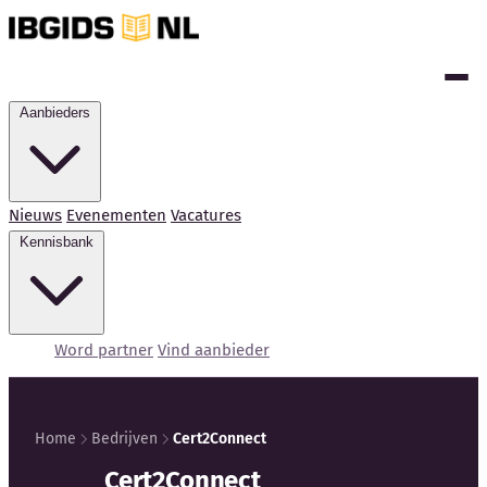
Aanbieders
Nieuws
Evenementen
Vacatures
Kennisbank
Word partner
Vind aanbieder
Home
Bedrijven
Cert2Connect
Cert2Connect