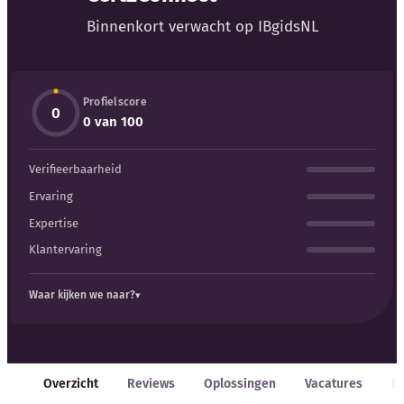
Binnenkort verwacht op IBgidsNL
Profielscore
0
Kennisbank
0 van 100
Verifieerbaarheid
Blog
Ervaring
Bedrijfsupdates
Expertise
Klantervaring
Externe bronnen
Waar kijken we naar?
Woordenboek
Auteurs
Overzicht
Reviews
Oplossingen
Vacatures
E