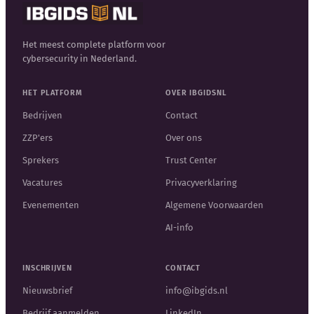
Het meest complete platform voor
cybersecurity in Nederland.
HET PLATFORM
OVER IBGIDSNL
Bedrijven
Contact
ZZP'ers
Over ons
Sprekers
Trust Center
Vacatures
Privacyverklaring
Evenementen
Algemene Voorwaarden
AI-info
INSCHRIJVEN
CONTACT
Nieuwsbrief
info@ibgids.nl
Bedrijf aanmelden
LinkedIn