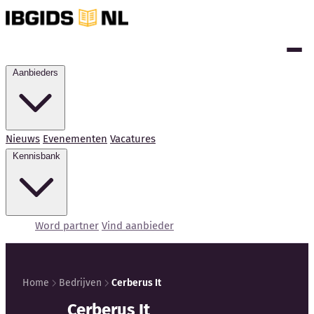
Aanbieders
Nieuws
Evenementen
Vacatures
Kennisbank
Word partner
Vind aanbieder
Home
Bedrijven
Cerberus It
Cerberus It