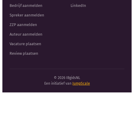
Bedrijf aanmelden
LinkedIn
Spreker aanmelden
ZZP aanmelden
Auteur aanmelden
Vacature plaatsen
Review plaatsen
© 2026 IBgidsNL
Een initiatief van
JumpScale