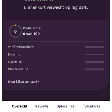
Binnenkort verwacht op IBgidsNL
Profielscore
0
Kennisbank
0 van 100
Verifieerbaarheid
Blog
Ervaring
Bedrijfsupdates
Expertise
Klantervaring
Externe bronnen
Waar kijken we naar?
Woordenboek
Auteurs
Overzicht
Reviews
Oplossingen
Vacatures
E