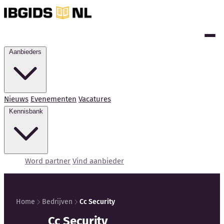
Aanbieders
Nieuws
Evenementen
Vacatures
Kennisbank
Word partner
Vind aanbieder
Home
Bedrijven
Cc Security
Kennisbank
Cc Security