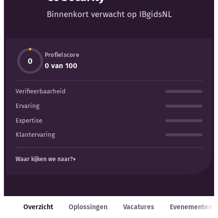
Blog
Binnenkort verwacht op IBgidsNL
Bedrijfsupdates
Profielscore
Externe bronnen
0
0 van 100
Woordenboek
Verifieerbaarheid
Auteurs
Ervaring
Expertise
Klantervaring
Waar kijken we naar?
Overzicht
Oplossingen
Vacatures
Evenementen