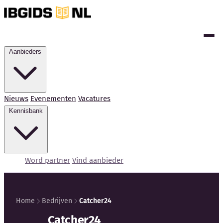
Aanbieders
Nieuws
Evenementen
Vacatures
Kennisbank
Word partner
Vind aanbieder
Home
Bedrijven
Catcher24
Catcher24