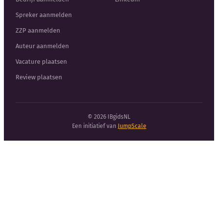
Spreker aanmelden
ZZP aanmelden
Auteur aanmelden
Vacature plaatsen
Review plaatsen
© 2026 IBgidsNL
Een initiatief van
JumpScale