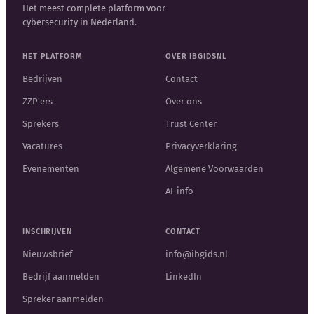
Het meest complete platform voor
cybersecurity in Nederland.
HET PLATFORM
OVER IBGIDSNL
Bedrijven
Contact
ZZP'ers
Over ons
Sprekers
Trust Center
Vacatures
Privacyverklaring
Evenementen
Algemene Voorwaarden
AI-info
INSCHRIJVEN
CONTACT
Nieuwsbrief
info@ibgids.nl
Bedrijf aanmelden
LinkedIn
Spreker aanmelden