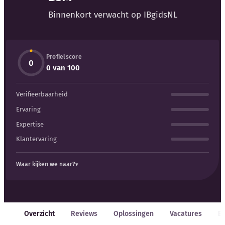
Blog
Binnenkort verwacht op IBgidsNL
Bedrijfsupdates
Profielscore
Externe bronnen
0
0 van 100
Woordenboek
Verifieerbaarheid
Auteurs
Ervaring
Expertise
Klantervaring
Waar kijken we naar?
Overzicht
Reviews
Oplossingen
Vacatures
E