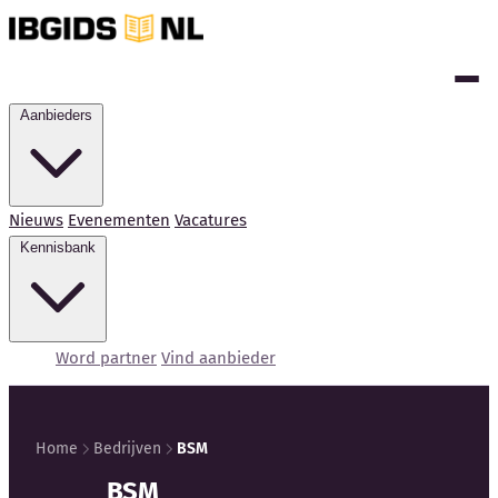
Aanbieders
Nieuws
Evenementen
Vacatures
Kennisbank
Word partner
Vind aanbieder
Home
Bedrijven
BSM
Kennisbank
BSM