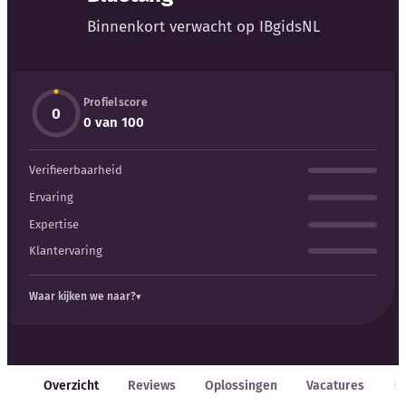
Binnenkort verwacht op IBgidsNL
Profielscore
0
Kennisbank
0 van 100
Verifieerbaarheid
Blog
Ervaring
Bedrijfsupdates
Expertise
Klantervaring
Externe bronnen
Waar kijken we naar?
Woordenboek
Auteurs
Overzicht
Reviews
Oplossingen
Vacatures
E