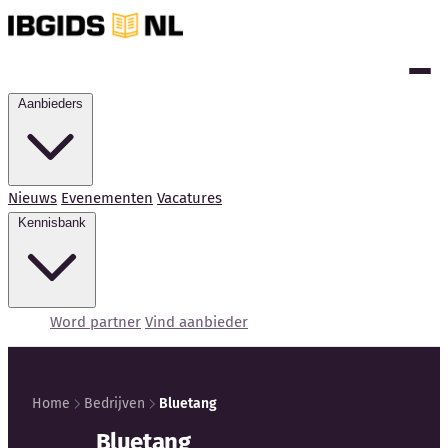
Aanbieders
Nieuws
Evenementen
Vacatures
Kennisbank
Word partner
Vind aanbieder
Home
Bedrijven
Bluetang
Bluetang