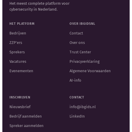
Het meest complete platform voor
cybersecurity in Nederland.
HET PLATFORM
OVER IBGIDSNL
Bedrijven
Contact
ZZP'ers
Over ons
Sprekers
Trust Center
Vacatures
Privacyverklaring
Evenementen
Algemene Voorwaarden
AI-info
INSCHRIJVEN
CONTACT
Nieuwsbrief
info@ibgids.nl
Bedrijf aanmelden
LinkedIn
Spreker aanmelden