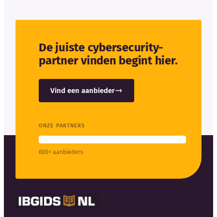
De juiste cybersecurity-
partner vinden begint hier.
Vind een aanbieder
ONZE PARTNERS
600+ aanbieders