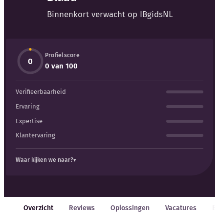
Blog
Binnenkort verwacht op IBgidsNL
Bedrijfsupdates
Profielscore
Externe bronnen
0
0 van 100
Woordenboek
Verifieerbaarheid
Auteurs
Ervaring
Expertise
Klantervaring
Waar kijken we naar?
Overzicht
Reviews
Oplossingen
Vacatures
E