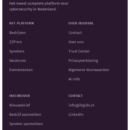
Het meest complete platform voor
cybersecurity in Nederland.
HET PLATFORM
OVER IBGIDSNL
Bedrijven
Contact
ZZP'ers
Over ons
Sprekers
Trust Center
Vacatures
Privacyverklaring
Evenementen
Algemene Voorwaarden
AI-info
INSCHRIJVEN
CONTACT
Nieuwsbrief
info@ibgids.nl
Bedrijf aanmelden
LinkedIn
Spreker aanmelden