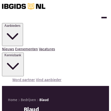
Aanbieders
Nieuws
Evenementen
Vacatures
Kennisbank
Word partner
Vind aanbieder
Home
Bedrijven
Blaud
Kennisbank
Blaud