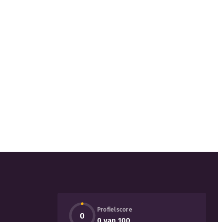
Profielscore
0
0 van 100