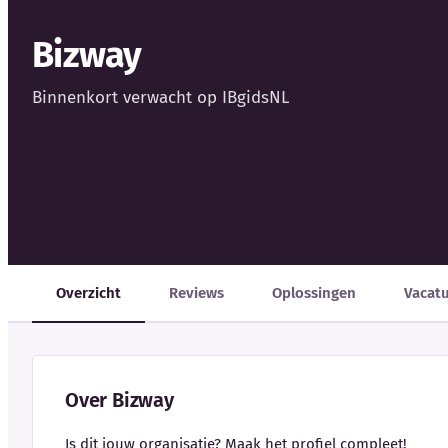
Bizway
Binnenkort verwacht op IBgidsNL
Overzicht
Reviews
Oplossingen
Vacat
Over Bizway
Is dit jouw organisatie? Maak het profiel compleet!