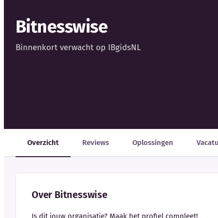
Bitnesswise
Binnenkort verwacht op IBgidsNL
Overzicht
Reviews
Oplossingen
Vacat
Over Bitnesswise
Is dit jouw organisatie? Maak het profiel compleet!