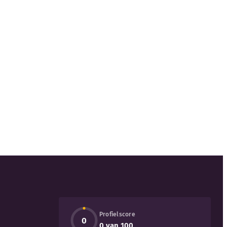
Profielscore
0
0 van 100