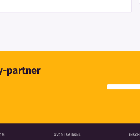
ty-partner
ORM
OVER IBGIDSNL
INSCH