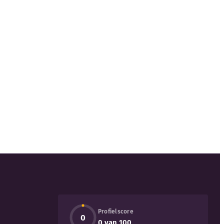
Profielscore
0
0 van 100