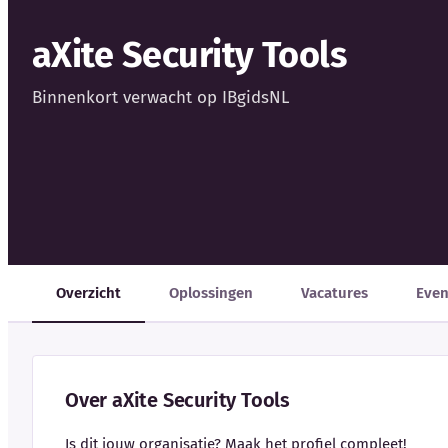
aXite Security Tools
Binnenkort verwacht op IBgidsNL
Overzicht
Oplossingen
Vacatures
Eve
Over aXite Security Tools
Is dit jouw organisatie? Maak het profiel compleet!