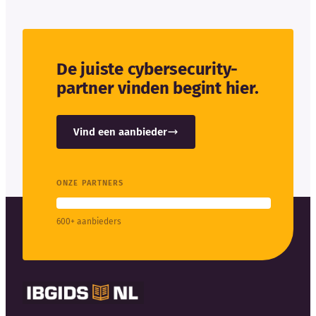
De juiste cybersecurity-
partner vinden begint hier.
Vind een aanbieder
ONZE PARTNERS
600+ aanbieders