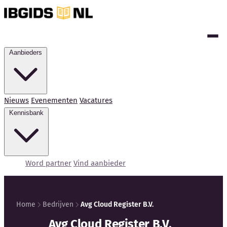
Aanbieders
Nieuws
Evenementen
Vacatures
Kennisbank
Word partner
Vind aanbieder
Home
Bedrijven
Avg Cloud Register B.V.
Kennisbank
Avg Cloud Register B.V.