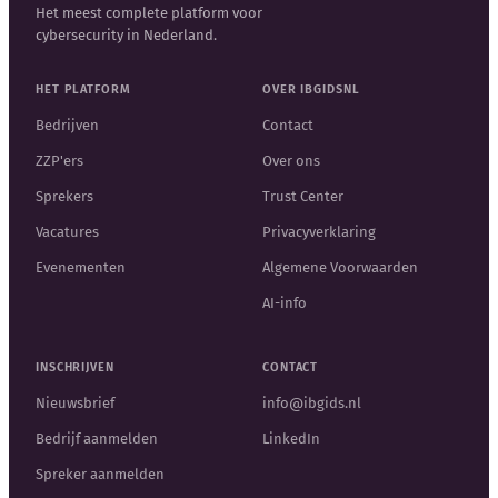
Het meest complete platform voor
cybersecurity in Nederland.
HET PLATFORM
OVER IBGIDSNL
Bedrijven
Contact
ZZP'ers
Over ons
Sprekers
Trust Center
Vacatures
Privacyverklaring
Evenementen
Algemene Voorwaarden
AI-info
INSCHRIJVEN
CONTACT
Nieuwsbrief
info@ibgids.nl
Bedrijf aanmelden
LinkedIn
Spreker aanmelden