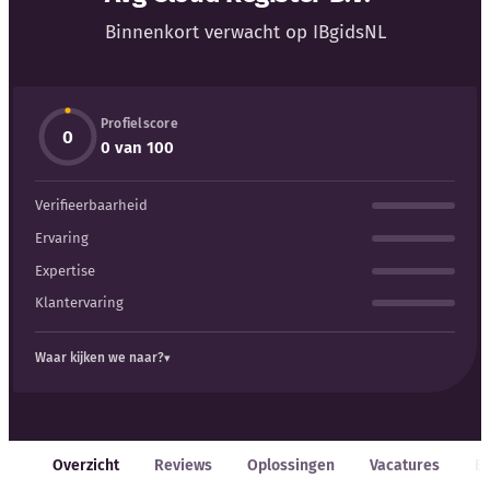
Blog
Binnenkort verwacht op IBgidsNL
Bedrijfsupdates
Profielscore
Externe bronnen
0
0 van 100
Woordenboek
Verifieerbaarheid
Auteurs
Ervaring
Expertise
Klantervaring
Waar kijken we naar?
Overzicht
Reviews
Oplossingen
Vacatures
E