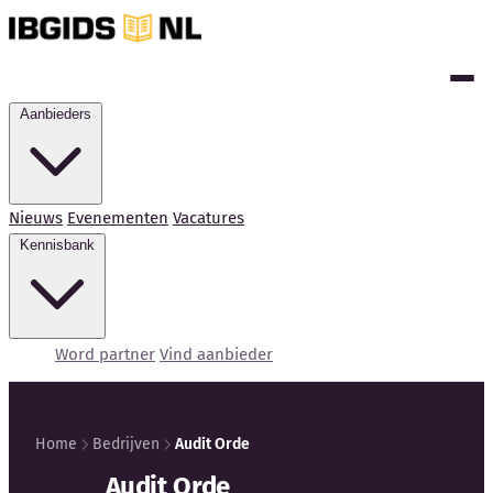
Aanbieders
Nieuws
Evenementen
Vacatures
Kennisbank
Word partner
Vind aanbieder
Home
Bedrijven
Audit Orde
Kennisbank
Audit Orde