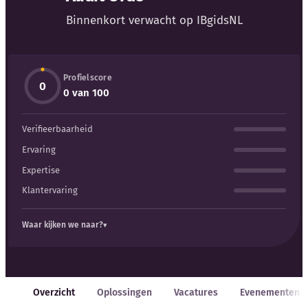
Blog
Binnenkort verwacht op IBgidsNL
Bedrijfsupdates
Profielscore
Externe bronnen
0
0 van 100
Woordenboek
Verifieerbaarheid
Auteurs
Ervaring
Expertise
Klantervaring
Waar kijken we naar?
Overzicht
Oplossingen
Vacatures
Evenementen