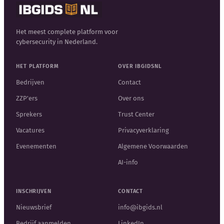
Het meest complete platform voor
cybersecurity in Nederland.
HET PLATFORM
OVER IBGIDSNL
Bedrijven
Contact
ZZP'ers
Over ons
Sprekers
Trust Center
Vacatures
Privacyverklaring
Evenementen
Algemene Voorwaarden
AI-info
INSCHRIJVEN
CONTACT
Nieuwsbrief
info@ibgids.nl
Bedrijf aanmelden
LinkedIn