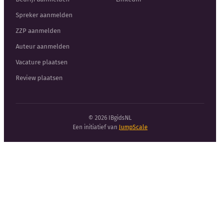
Spreker aanmelden
ZZP aanmelden
Auteur aanmelden
Vacature plaatsen
Review plaatsen
© 2026 IBgidsNL
Een initiatief van
JumpScale