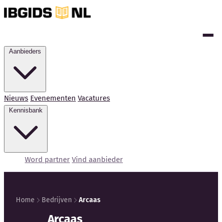
Aanbieders
Nieuws
Evenementen
Vacatures
Kennisbank
Word partner
Vind aanbieder
Home
Bedrijven
Arcaas
Arcaas