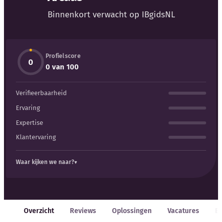
Binnenkort verwacht op IBgidsNL
Profielscore
0
Kennisbank
0 van 100
Verifieerbaarheid
Blog
Ervaring
Bedrijfsupdates
Expertise
Klantervaring
Externe bronnen
Waar kijken we naar?
Woordenboek
Auteurs
Overzicht
Reviews
Oplossingen
Vacatures
E