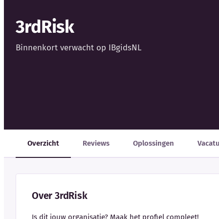
3rdRisk
Binnenkort verwacht op IBgidsNL
Overzicht
Reviews
Oplossingen
Vacat
Over 3rdRisk
Is dit jouw organisatie? Maak het profiel compleet!