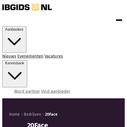
Aanbieders
Nieuws
Evenementen
Vacatures
Kennisbank
Word partner
Vind aanbieder
Home
Bedrijven
20Face
Kennisbank
20Face