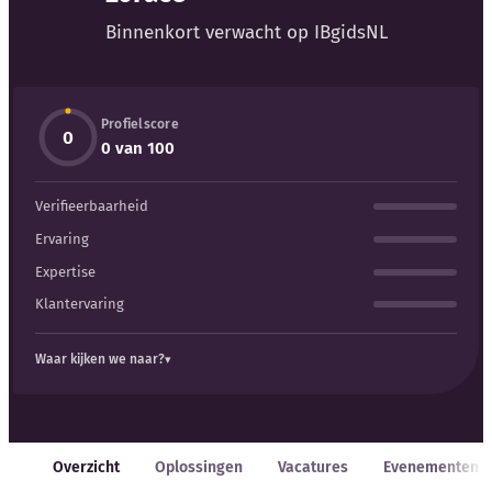
Blog
Binnenkort verwacht op IBgidsNL
Bedrijfsupdates
Profielscore
Externe bronnen
0
0 van 100
Woordenboek
Verifieerbaarheid
Auteurs
Ervaring
Expertise
Klantervaring
Waar kijken we naar?
Overzicht
Oplossingen
Vacatures
Evenementen