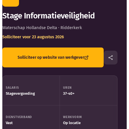
Blog
Stage Informatieveiligheid
Bedrijfsupdates
Waterschap Hollandse Delta
· Ridderkerk
Externe bronnen
Solliciteer voor 23 augustus 2026
Woordenboek
Solliciteer op website van werkgever
Auteurs
SALARIS
UREN
Stagevergoeding
37-40+
DIENSTVERBAND
WERKVORM
Vast
Op locatie