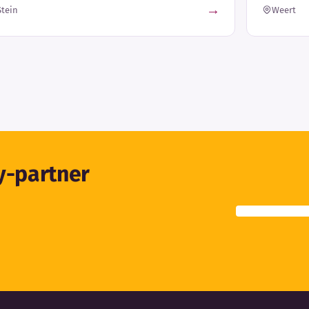
→
Stein
Weert
ty-partner