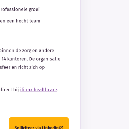
professionele groei
 en een hecht team
y binnen de zorg en andere
 14 kantoren. De organisatie
feer en richt zich op
direct bij
ilionx healthcare
.
Solliciteer via LinkedIn