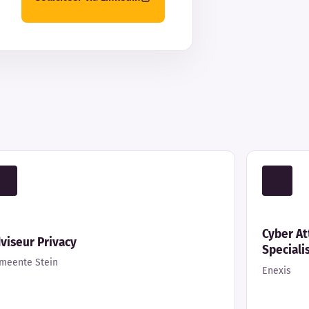
Cyber A
viseur Privacy
Speciali
meente Stein
Enexis