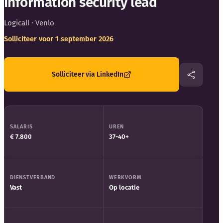
Information security lead
Logicall
· Venlo
Solliciteer voor 1 september 2026
Kennisbank
Solliciteer via LinkedIn
Blog
Bedrijfsupdates
SALARIS
UREN
€ 7.800
37-40+
Externe bronnen
Woordenboek
DIENSTVERBAND
WERKVORM
Vast
Op locatie
Auteurs