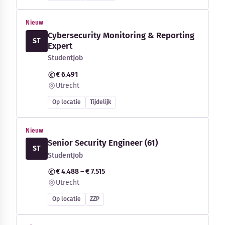
Nieuw
Cybersecurity Monitoring & Reporting
ST
Expert
StudentJob
€ 6.491
Utrecht
Op locatie
Tijdelijk
Nieuw
Senior Security Engineer (61)
ST
StudentJob
€ 4.488 – € 7.515
Utrecht
Op locatie
ZZP