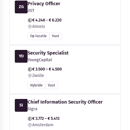
Privacy Officer
ZG
ZGT
€ 4.246 - € 6.220
Almelo
Op locatie
Vast
Security Specialist
YO
YoungCapital
€ 3.500 – € 4.500
Zwolle
Hybride
Vast
Chief Information Security Officer
SI
Sigra
€ 3.772 – € 5.413
Amsterdam