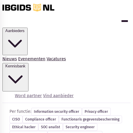
Aanbieders
Nieuws
Evenementen
Vacatures
Kennisbank
Cybersecurity-vacatures
Word partner
Vind aanbieder
Per functie:
Information security officer
Privacy officer
CISO
Compliance officer
Functionaris gegevensbescherming
Kennisbank
Ethical hacker
SOC-analist
Security engineer