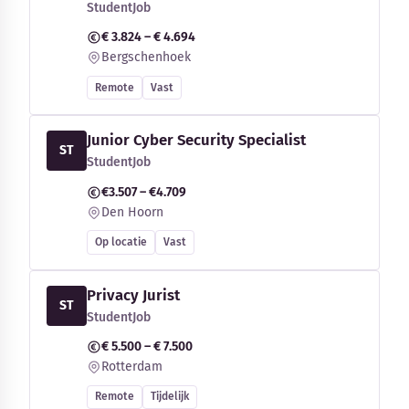
StudentJob
€ 3.824 – € 4.694
Bergschenhoek
Remote
Vast
Junior Cyber Security Specialist
ST
StudentJob
€3.507 – €4.709
Den Hoorn
Op locatie
Vast
Privacy Jurist
ST
StudentJob
€ 5.500 – € 7.500
Rotterdam
Remote
Tijdelijk