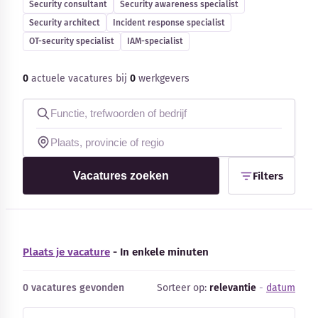
Security consultant
Security awareness specialist
Blog
Security architect
Incident response specialist
OT-security specialist
IAM-specialist
Bedrijfsupdates
0
actuele vacatures bij
0
werkgevers
Externe bronnen
Woordenboek
Auteurs
Vacatures zoeken
Filters
Plaats je vacature
- In enkele minuten
0 vacatures gevonden
Sorteer op:
relevantie
-
datum