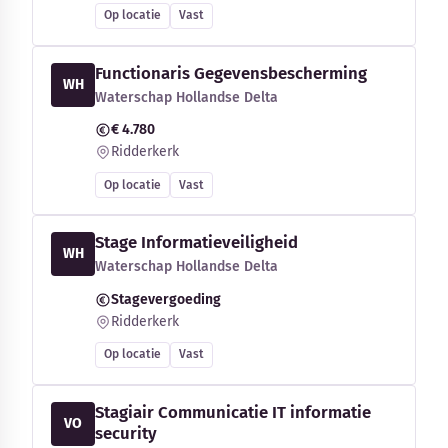
Op locatie
Vast
Functionaris Gegevensbescherming
WH
Waterschap Hollandse Delta
€ 4.780
Ridderkerk
Op locatie
Vast
Stage Informatieveiligheid
WH
Waterschap Hollandse Delta
Stagevergoeding
Ridderkerk
Op locatie
Vast
Stagiair Communicatie IT informatie
VO
security