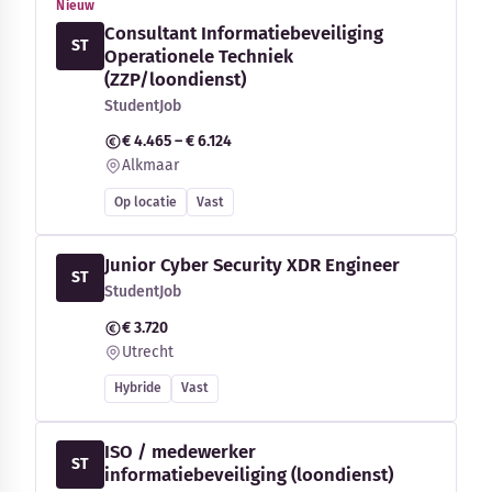
Nieuw
Consultant Informatiebeveiliging
ST
Operationele Techniek
(ZZP/loondienst)
StudentJob
€ 4.465 – € 6.124
Alkmaar
Op locatie
Vast
Junior Cyber Security XDR Engineer
ST
StudentJob
€ 3.720
Utrecht
Hybride
Vast
ISO / medewerker
ST
informatiebeveiliging (loondienst)