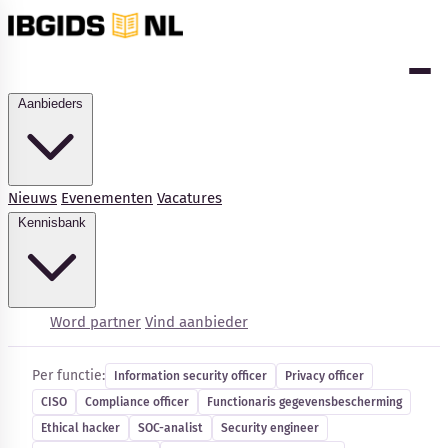
Aanbieders
Nieuws
Evenementen
Vacatures
Kennisbank
Cybersecurity-vacatures
Word partner
Vind aanbieder
Per functie:
Information security officer
Privacy officer
CISO
Compliance officer
Functionaris gegevensbescherming
Kennisbank
Ethical hacker
SOC-analist
Security engineer