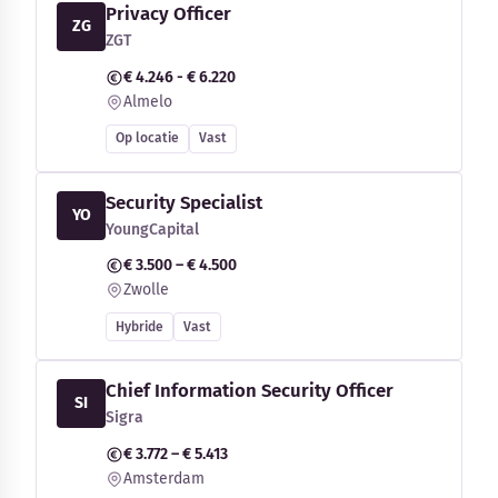
Privacy Officer
ZG
ZGT
€ 4.246 - € 6.220
Almelo
Op locatie
Vast
Security Specialist
YO
YoungCapital
€ 3.500 – € 4.500
Zwolle
Hybride
Vast
Chief Information Security Officer
SI
Sigra
€ 3.772 – € 5.413
Amsterdam