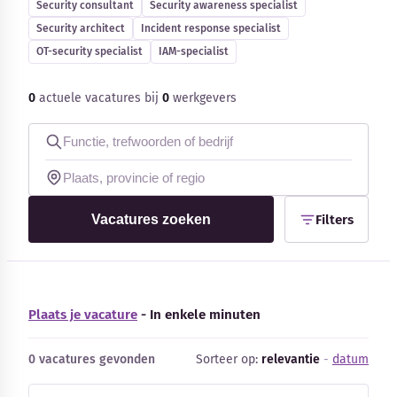
Security consultant
Security awareness specialist
Blog
Security architect
Incident response specialist
OT-security specialist
IAM-specialist
Bedrijfsupdates
0
actuele vacatures bij
0
werkgevers
Externe bronnen
Woordenboek
Auteurs
Vacatures zoeken
Filters
Plaats je vacature
- In enkele minuten
0 vacatures gevonden
Sorteer op:
relevantie
-
datum