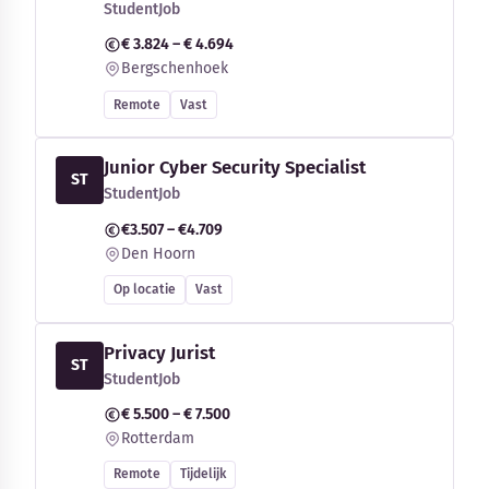
StudentJob
€ 3.824 – € 4.694
Bergschenhoek
Remote
Vast
Junior Cyber Security Specialist
ST
StudentJob
€3.507 – €4.709
Den Hoorn
Op locatie
Vast
Privacy Jurist
ST
StudentJob
€ 5.500 – € 7.500
Rotterdam
Remote
Tijdelijk