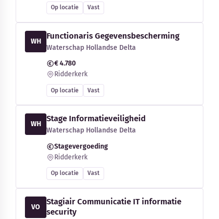
Op locatie
Vast
Functionaris Gegevensbescherming
WH
Waterschap Hollandse Delta
€ 4.780
Ridderkerk
Op locatie
Vast
Stage Informatieveiligheid
WH
Waterschap Hollandse Delta
Stagevergoeding
Ridderkerk
Op locatie
Vast
Stagiair Communicatie IT informatie
VO
security