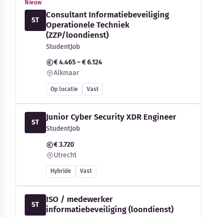
Nieuw
Consultant Informatiebeveiliging
ST
Operationele Techniek
(ZZP/loondienst)
StudentJob
€ 4.465 – € 6.124
Alkmaar
Op locatie
Vast
Junior Cyber Security XDR Engineer
ST
StudentJob
€ 3.720
Utrecht
Hybride
Vast
ISO / medewerker
ST
informatiebeveiliging (loondienst)