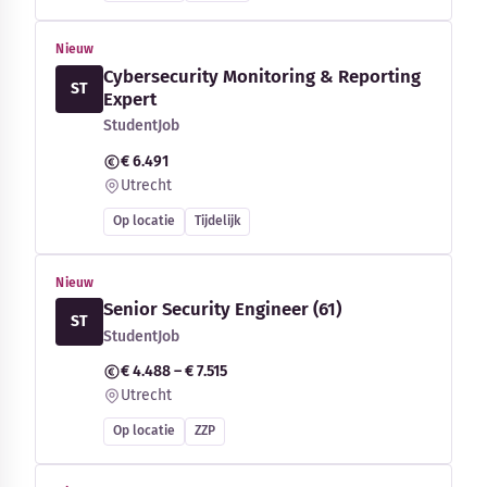
Nieuw
Cybersecurity Monitoring & Reporting
ST
Expert
StudentJob
€ 6.491
Utrecht
Op locatie
Tijdelijk
Nieuw
Senior Security Engineer (61)
ST
StudentJob
€ 4.488 – € 7.515
Utrecht
Op locatie
ZZP