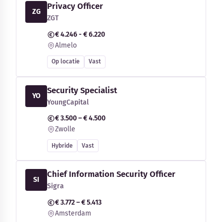
Privacy Officer
ZG
ZGT
€ 4.246 - € 6.220
Almelo
Op locatie
Vast
Security Specialist
YO
YoungCapital
€ 3.500 – € 4.500
Zwolle
Hybride
Vast
Chief Information Security Officer
SI
Sigra
€ 3.772 – € 5.413
Amsterdam