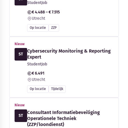
StudentJob
€ 4.488 – € 7.515
Utrecht
Op locatie
ZZP
Nieuw
Cybersecurity Monitoring & Reporting
ST
Expert
StudentJob
€ 6.491
Utrecht
Op locatie
Tijdelijk
Nieuw
Consultant Informatiebeveiliging
ST
Operationele Techniek
(ZZP/loondienst)