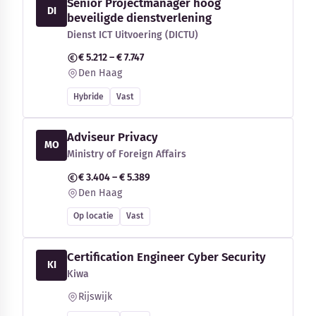
Senior Projectmanager hoog
DI
beveiligde dienstverlening
Dienst ICT Uitvoering (DICTU)
€ 5.212 – € 7.747
Den Haag
Hybride
Vast
Adviseur Privacy
MO
Ministry of Foreign Affairs
€ 3.404 – € 5.389
Den Haag
Op locatie
Vast
Certification Engineer Cyber Security
KI
Kiwa
Rijswijk