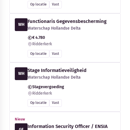
Op locatie
Vast
Functionaris Gegevensbescherming
WH
Waterschap Hollandse Delta
€ 4.780
Ridderkerk
Op locatie
Vast
Stage Informatieveiligheid
WH
Waterschap Hollandse Delta
Stagevergoeding
Ridderkerk
Op locatie
Vast
Nieuw
Information Security Officer / ENSIA
GE