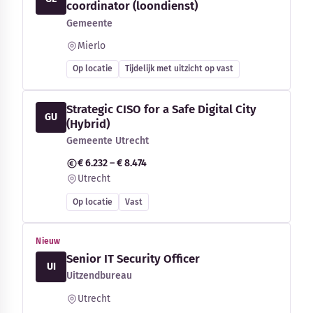
coordinator (loondienst)
Gemeente
Mierlo
Op locatie
Tijdelijk met uitzicht op vast
Strategic CISO for a Safe Digital City
GU
(Hybrid)
Gemeente Utrecht
€ 6.232 – € 8.474
Utrecht
Op locatie
Vast
Nieuw
Senior IT Security Officer
UI
Uitzendbureau
Utrecht