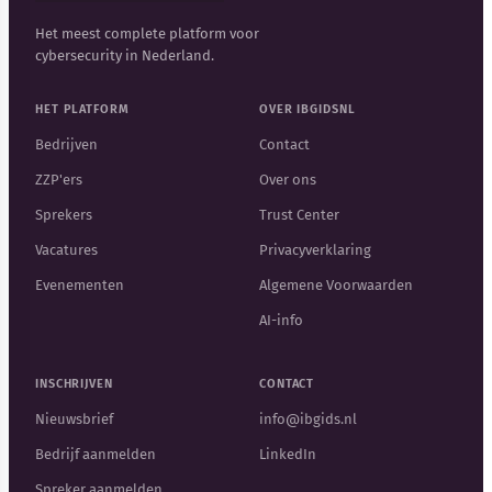
Het meest complete platform voor
cybersecurity in Nederland.
HET PLATFORM
OVER IBGIDSNL
Bedrijven
Contact
ZZP'ers
Over ons
Sprekers
Trust Center
Vacatures
Privacyverklaring
Evenementen
Algemene Voorwaarden
AI-info
INSCHRIJVEN
CONTACT
Nieuwsbrief
info@ibgids.nl
Bedrijf aanmelden
LinkedIn
Spreker aanmelden