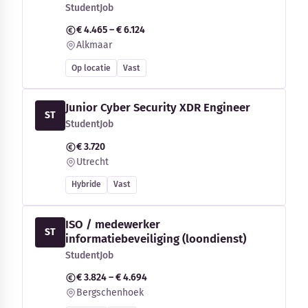
StudentJob
€ 4.465 – € 6.124
Alkmaar
Op locatie
Vast
Junior Cyber Security XDR Engineer
ST
StudentJob
€ 3.720
Utrecht
Hybride
Vast
ISO / medewerker
ST
informatiebeveiliging (loondienst)
StudentJob
€ 3.824 – € 4.694
Bergschenhoek