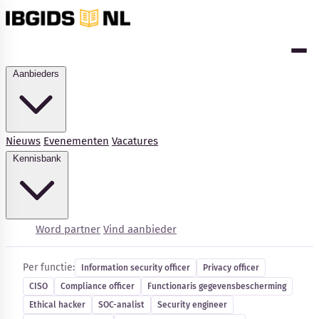
Aanbieders
Nieuws
Evenementen
Vacatures
Kennisbank
Cybersecurity-vacatures
Word partner
Vind aanbieder
Per functie:
Information security officer
Privacy officer
CISO
Compliance officer
Functionaris gegevensbescherming
Kennisbank
Ethical hacker
SOC-analist
Security engineer