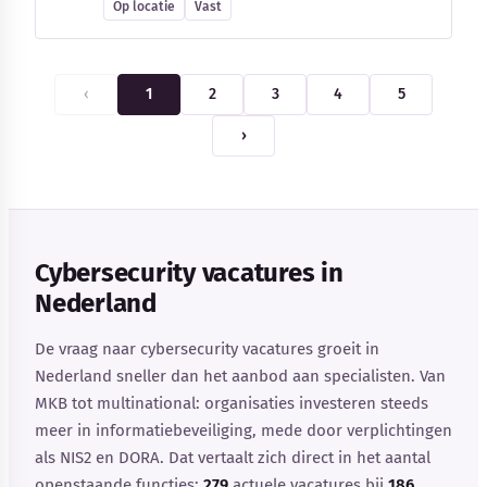
Op locatie
Vast
‹
1
2
3
4
5
›
Cybersecurity vacatures in
Nederland
De vraag naar cybersecurity vacatures groeit in
Nederland sneller dan het aanbod aan specialisten. Van
MKB tot multinational: organisaties investeren steeds
meer in informatiebeveiliging, mede door verplichtingen
als NIS2 en DORA. Dat vertaalt zich direct in het aantal
openstaande functies:
279
actuele vacatures bij
186