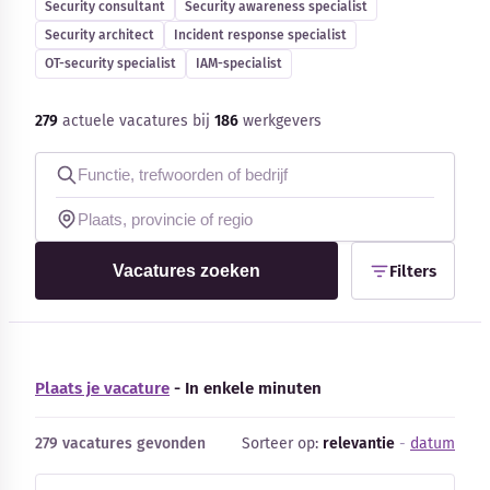
Security consultant
Security awareness specialist
Blog
Security architect
Incident response specialist
OT-security specialist
IAM-specialist
Bedrijfsupdates
279
actuele vacatures bij
186
werkgevers
Externe bronnen
Woordenboek
Auteurs
Vacatures zoeken
Filters
Plaats je vacature
- In enkele minuten
279 vacatures gevonden
Sorteer op:
relevantie
-
datum