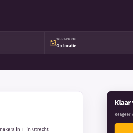
WERKVORM
Op locatie
Klaar 
Reageer 
makers in IT in Utrecht