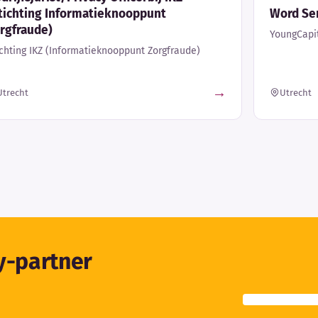
tichting Informatieknooppunt
Word Sen
rgfraude)
YoungCapi
ichting IKZ (Informatieknooppunt Zorgfraude)
→
Utrecht
Utrecht
ty-partner