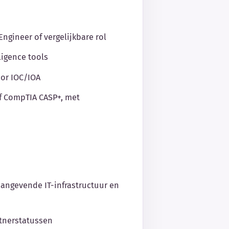
Engineer of vergelijkbare rol
ligence tools
or IOC/IOA
 of CompTIA CASP+, met
angevende IT-infrastructuur en
rtnerstatussen