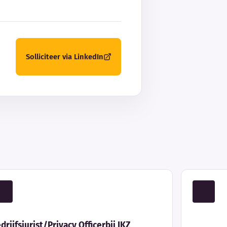
Solliciteer via LinkedIn
drijfsjurist/Privacy Officerbij IKZ