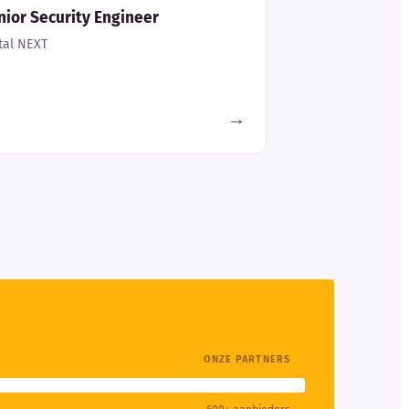
ior Security Engineer
tal NEXT
→
ONZE PARTNERS