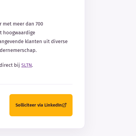
er met meer dan 700
ert hoogwaardige
angevende klanten uit diverse
ndernemerschap.
direct bij
SLTN
.
Solliciteer via LinkedIn