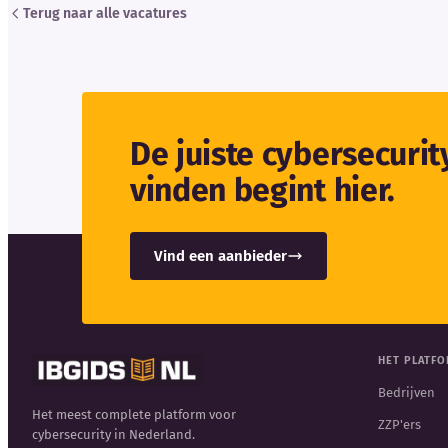
Terug naar alle vacatures
De juiste cybersecuri
vinden begint hier.
Vind een aanbieder
HET PLATF
Bedrijven
Het meest complete platform voor
ZZP'ers
cybersecurity in Nederland.