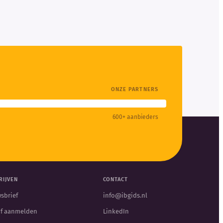
ONZE PARTNERS
600+ aanbieders
RIJVEN
CONTACT
sbrief
info@ibgids.nl
jf aanmelden
LinkedIn