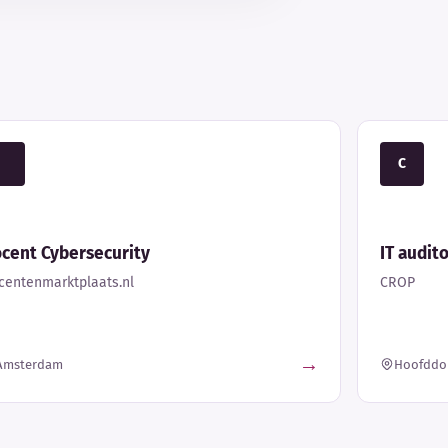
C
cent Cybersecurity
IT audit
centenmarktplaats.nl
CROP
→
Amsterdam
Hoofddo