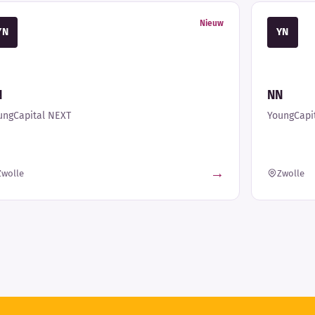
Nieuw
YN
YN
N
NN
ungCapital NEXT
YoungCapi
→
Zwolle
Zwolle