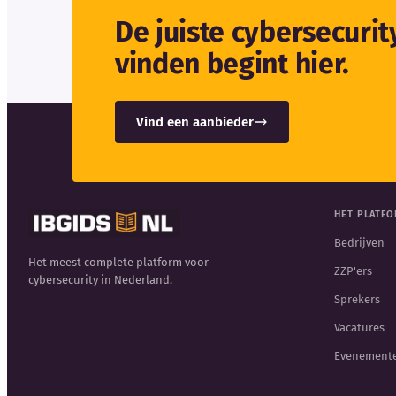
De juiste cybersecuri
vinden begint hier.
Vind een aanbieder
HET PLATF
Bedrijven
Het meest complete platform voor
ZZP'ers
cybersecurity in Nederland.
Sprekers
Vacatures
Evenement