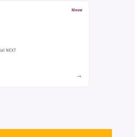
Nieuw
tal NEXT
→