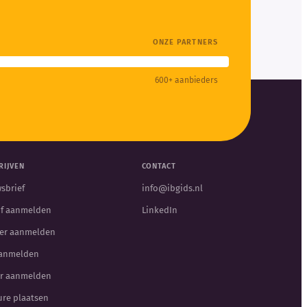
ONZE PARTNERS
600+ aanbieders
RIJVEN
CONTACT
sbrief
info@ibgids.nl
jf aanmelden
LinkedIn
er aanmelden
aanmelden
r aanmelden
ure plaatsen