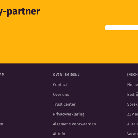
ty-partner
ORM
OVER IBGIDSNL
INSCH
Contact
Nieuw
Over ons
Bedri
Trust Center
Sprek
Privacyverklaring
ZZP 
en
Algemene Voorwaarden
Auteu
AI-info
Vacat