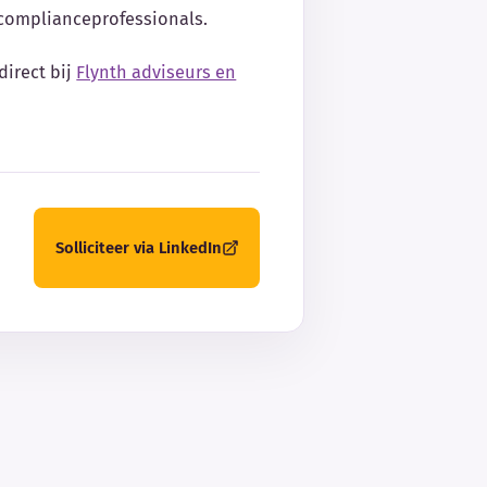
 complianceprofessionals.
direct bij
Flynth adviseurs en
Solliciteer via LinkedIn