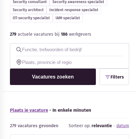
Security consultant
Security awareness specialist
Blog
Security architect
Incident response specialist
OT-security specialist
IAM-specialist
Bedrijfsupdates
279
actuele vacatures bij
186
werkgevers
Externe bronnen
Woordenboek
Auteurs
Vacatures zoeken
Filters
Plaats je vacature
- In enkele minuten
279 vacatures gevonden
Sorteer op:
relevantie
-
datum