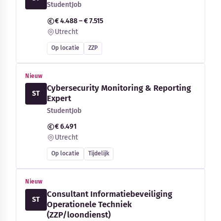
StudentJob
€ 4.488 – € 7.515
Utrecht
Op locatie
ZZP
Nieuw
Cybersecurity Monitoring & Reporting
ST
Expert
StudentJob
€ 6.491
Utrecht
Op locatie
Tijdelijk
Nieuw
Consultant Informatiebeveiliging
ST
Operationele Techniek
(ZZP/loondienst)