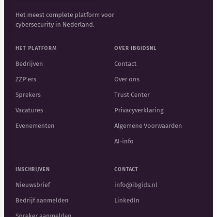
Het meest complete platform voor
cybersecurity in Nederland.
HET PLATFORM
OVER IBGIDSNL
Bedrijven
Contact
ZZP'ers
Over ons
Sprekers
Trust Center
Vacatures
Privacyverklaring
Evenementen
Algemene Voorwaarden
AI-info
INSCHRIJVEN
CONTACT
Nieuwsbrief
info@ibgids.nl
Bedrijf aanmelden
LinkedIn
Spreker aanmelden