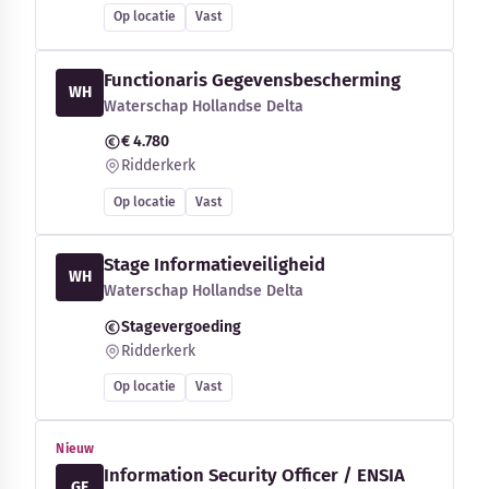
Op locatie
Vast
Functionaris Gegevensbescherming
WH
Waterschap Hollandse Delta
€ 4.780
Ridderkerk
Op locatie
Vast
Stage Informatieveiligheid
WH
Waterschap Hollandse Delta
Stagevergoeding
Ridderkerk
Op locatie
Vast
Nieuw
Information Security Officer / ENSIA
GE