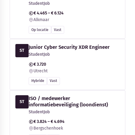
StudentJob
€ 4.465 – € 6.124
Alkmaar
Op locatie
Vast
Junior Cyber Security XDR Engineer
ST
StudentJob
€ 3.720
Utrecht
Hybride
Vast
ISO / medewerker
ST
informatiebeveiliging (loondienst)
StudentJob
€ 3.824 – € 4.694
Bergschenhoek