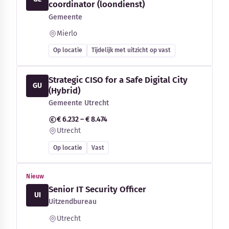
coordinator (loondienst)
Gemeente
Mierlo
Op locatie
Tijdelijk met uitzicht op vast
Strategic CISO for a Safe Digital City
GU
(Hybrid)
Gemeente Utrecht
€ 6.232 – € 8.474
Utrecht
Op locatie
Vast
Nieuw
Senior IT Security Officer
UI
Uitzendbureau
Utrecht