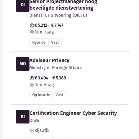
Senior Projectmanager hoog
DI
beveiligde dienstverlening
Dienst ICT Uitvoering (DICTU)
€ 5.212 – € 7.747
Den Haag
Hybride
Vast
Adviseur Privacy
MO
Ministry of Foreign Affairs
€ 3.404 – € 5.389
Den Haag
Op locatie
Vast
Certification Engineer Cyber Security
KI
Kiwa
Rijswijk