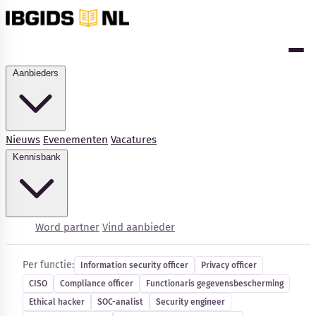
Aanbieders
Nieuws
Evenementen
Vacatures
Kennisbank
Cybersecurity-vacatures
Word partner
Vind aanbieder
Per functie:
Information security officer
Privacy officer
CISO
Compliance officer
Functionaris gegevensbescherming
Kennisbank
Ethical hacker
SOC-analist
Security engineer