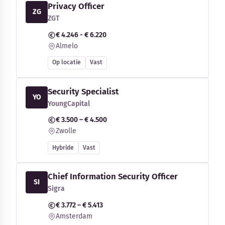
Privacy Officer
ZG
ZGT
€ 4.246 - € 6.220
Almelo
Op locatie
Vast
Security Specialist
YO
YoungCapital
€ 3.500 – € 4.500
Zwolle
Hybride
Vast
Chief Information Security Officer
SI
Sigra
€ 3.772 – € 5.413
Amsterdam