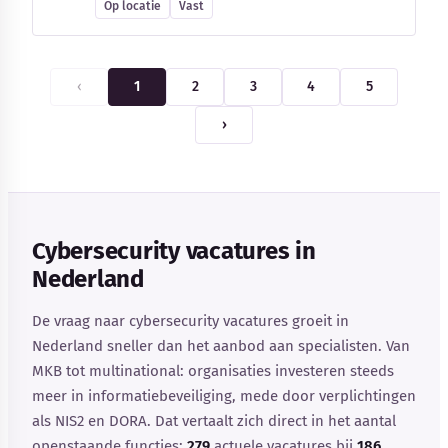
Op locatie
Vast
‹
1
2
3
4
5
›
Cybersecurity vacatures in
Nederland
De vraag naar cybersecurity vacatures groeit in
Nederland sneller dan het aanbod aan specialisten. Van
MKB tot multinational: organisaties investeren steeds
meer in informatiebeveiliging, mede door verplichtingen
als NIS2 en DORA. Dat vertaalt zich direct in het aantal
openstaande functies:
279
actuele vacatures bij
186