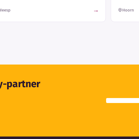
→
Weesp
Hoorn
ty-partner