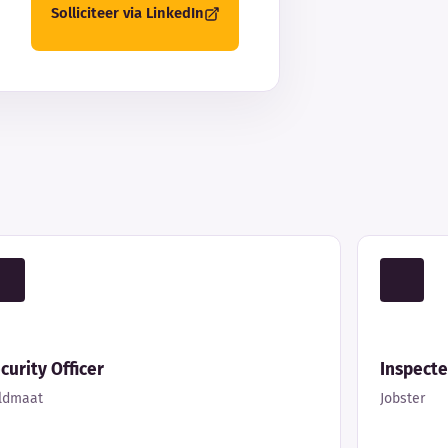
Solliciteer via LinkedIn
curity Officer
Inspect
ldmaat
Jobster