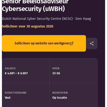
Senior Beleidsadviseur
Blog
Cybersecurity (uWBH)
Bedrijfsupdates
Dutch National Cyber Security Centre (NCSC)
· Den Haag
Solliciteer voor 30 augustus 2026
Externe bronnen
Woordenboek
Solliciteer op website van werkgever
Auteurs
SALARIS
UREN
€ 4.691 – € 6.907
33-36
DIENSTVERBAND
WERKVORM
Vast
Op locatie