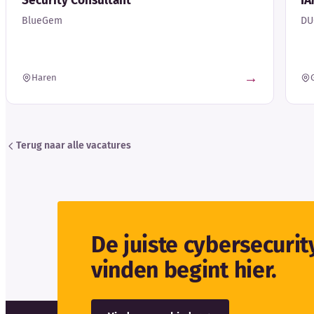
Security Consultant
IA
BlueGem
DU
→
Haren
Terug naar alle vacatures
De juiste cybersecuri
vinden begint hier.