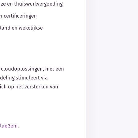
euze en thuiswerkvergoeding
n certificeringen
land en wekelijkse
en cloudoplossingen, met een
deling stimuleert via
ch op het versterken van
lueGem
.