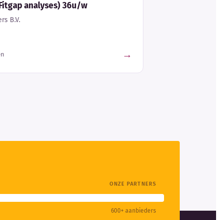
Fitgap analyses) 36u/w
rs B.V.
→
en
ONZE PARTNERS
600+ aanbieders