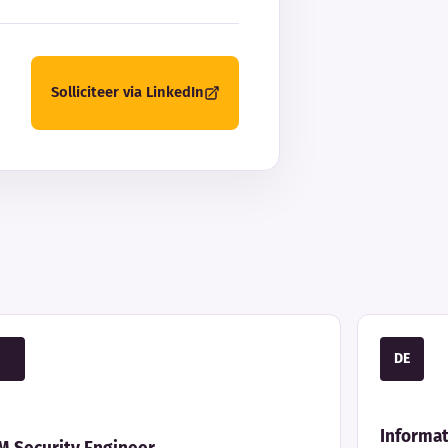
Solliciteer via LinkedIn
DE
Informat