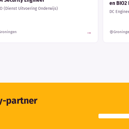
M Security Engineer
en BIO2 
O (Dienst Uitvoering Onderwijs)
DC Enginee
→
Groningen
Groning
ty-partner